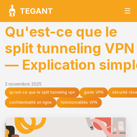
TEGANT
☰
Qu'est-ce que le
split tunneling VPN
— Explication simpl
3 novembre 2025
qu'est-ce que le split tunneling vpn
guide VPN
sécurité rés
confidentialité en ligne
fonctionnalités VPN