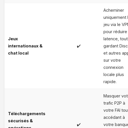
Acheminer
uniquement 
jeu via le V
pour réduire 
Jeux
latence, tou
internationaux &
✔️
gardant Dis
chat local
et autres ap
sur votre
connexion
locale plus
rapide.
Masquer vot
trafic P2P à
votre FAI tou
Téléchargements
accédant à
sécurisés &
✔️
votre banqu
opérations