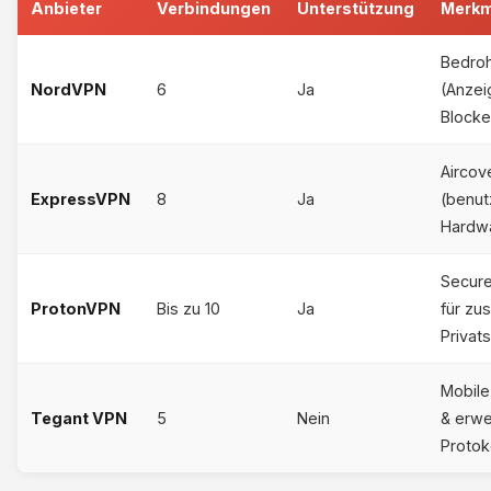
Anbieter
Verbindungen
Unterstützung
Merkm
Bedro
NordVPN
6
Ja
(Anzei
Blocke
Aircov
ExpressVPN
8
Ja
(benut
Hardw
Secure
ProtonVPN
Bis zu 10
Ja
für zus
Privat
Mobile
Tegant VPN
5
Nein
& erwe
Protok