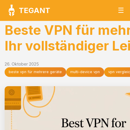
TEGANT
☰
Beste VPN für mehr
Ihr vollständiger Le
26. Oktober 2025
beste vpn für mehrere geräte
multi-device vpn
vpn verglei