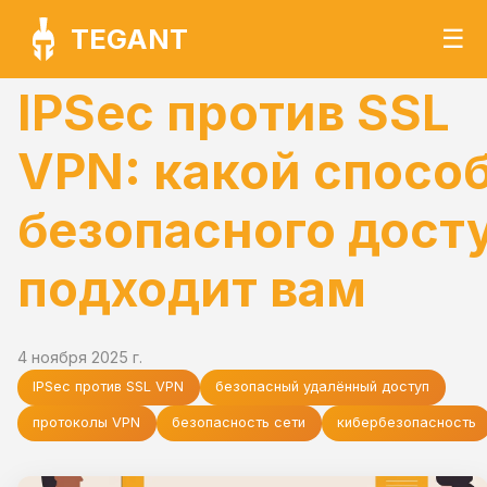
TEGANT
☰
IPSec против SSL
VPN: какой спосо
безопасного дост
подходит вам
4 ноября 2025 г.
IPSec против SSL VPN
безопасный удалённый доступ
протоколы VPN
безопасность сети
кибербезопасность