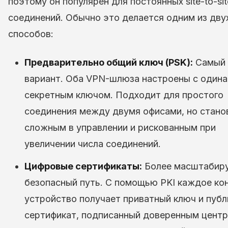
поэтому он популярен для постоянных site-to-sit
соединений. Обычно это делается одним из дву
способов:
Предварительно общий ключ (PSK):
Самый 
вариант. Оба VPN-шлюза настроены с один
секретным ключом. Подходит для простого
соединения между двумя офисами, но стано
сложным в управлении и рискованным при
увеличении числа соединений.
Цифровые сертификаты:
Более масштабир
безопасный путь. С помощью PKI каждое ко
устройство получает приватный ключ и пуб
сертификат, подписанный доверенным центр