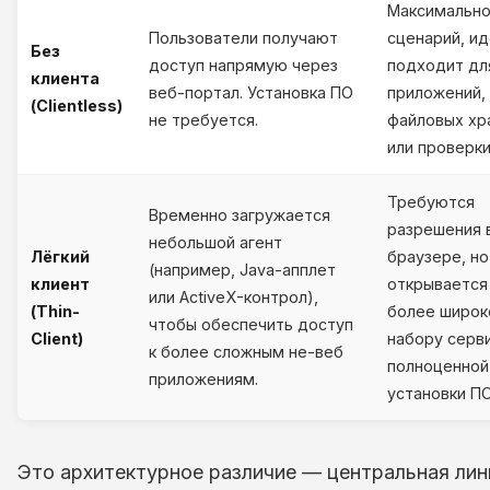
Максимально
Пользователи получают
сценарий, и
Без
доступ напрямую через
подходит дл
клиента
веб-портал. Установка ПО
приложений,
(Clientless)
не требуется.
файловых хр
или проверки
Требуются
Временно загружается
разрешения 
небольшой агент
Лёгкий
браузере, но
(например, Java-апплет
клиент
открывается
или ActiveX-контрол),
(Thin-
более широ
чтобы обеспечить доступ
Client)
набору серв
к более сложным не-веб
полноценной
приложениям.
установки ПО
Это архитектурное различие — центральная лин