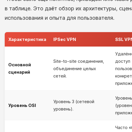
в таблице. Это даёт обзор их архитектуры, сце
использования и опыта для пользователя.
Характеристика
IPSec VPN
SSL VP
Удалён
Site-to-site соединения,
доступ
Основной
объединение целых
пользов
сценарий
сетей.
конкре
прилож
Уровень
Уровень 3 (сетевой
Уровень OSI
(уровен
уровень).
приложе
Часто «