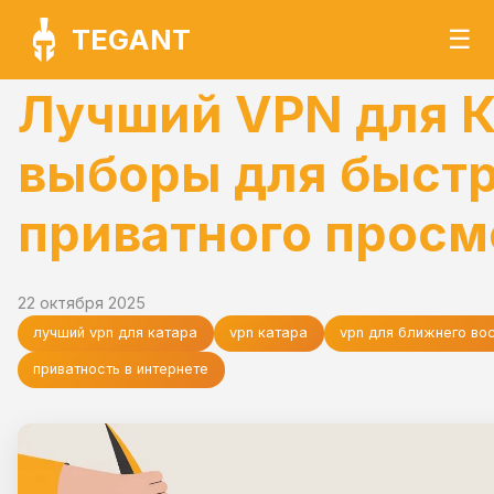
TEGANT
☰
Лучший VPN для К
выборы для быстр
приватного просм
22 октября 2025
лучший vpn для катара
vpn катара
vpn для ближнего во
приватность в интернете