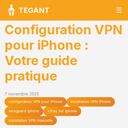
TEGANT
☰
Configuration VPN
pour iPhone :
Votre guide
pratique
7 novembre 2025
configuration VPN pour iPhone
installation VPN iPhone
wireguard iphone
v2ray sur iphone
installation VPN manuelle